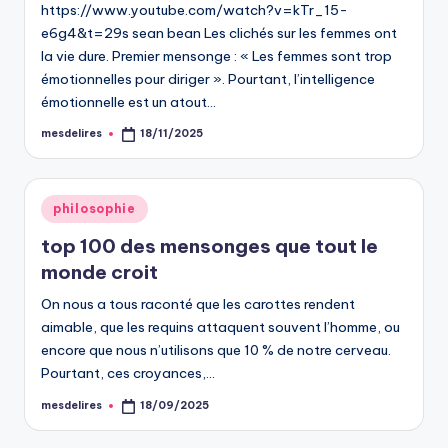
https://www.youtube.com/watch?v=kTr_15-
e6g4&t=29s sean bean Les clichés sur les femmes ont
la vie dure. Premier mensonge : « Les femmes sont trop
émotionnelles pour diriger ». Pourtant, l’intelligence
émotionnelle est un atout…
mesdelires
18/11/2025
Posted
by
Posted
philosophie
in
top 100 des mensonges que tout le
monde croit
On nous a tous raconté que les carottes rendent
aimable, que les requins attaquent souvent l’homme, ou
encore que nous n’utilisons que 10 % de notre cerveau.
Pourtant, ces croyances,…
mesdelires
18/09/2025
Posted
by