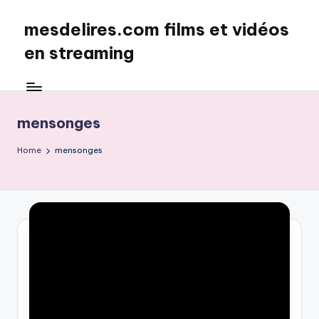
mesdelires.com films et vidéos
Skip
to
en streaming
content
mesdelires.org
:
film
mensonges
et
video
Home
mensonges
complet
en
français