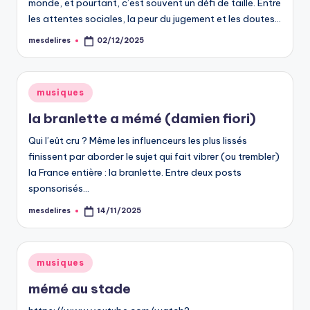
monde, et pourtant, c’est souvent un défi de taille. Entre
les attentes sociales, la peur du jugement et les doutes…
mesdelires
02/12/2025
Posted
by
Posted
musiques
in
la branlette a mémé (damien fiori)
Qui l’eût cru ? Même les influenceurs les plus lissés
finissent par aborder le sujet qui fait vibrer (ou trembler)
la France entière : la branlette. Entre deux posts
sponsorisés…
mesdelires
14/11/2025
Posted
by
Posted
musiques
in
mémé au stade