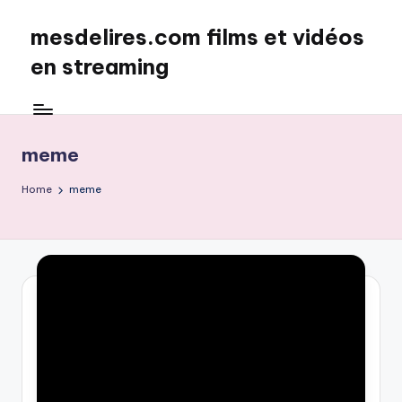
mesdelires.com films et vidéos
Skip
to
en streaming
content
mesdelires.org
:
film
meme
et
video
Home
meme
complet
en
français