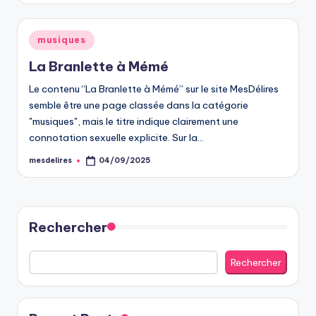
Posted
musiques
in
La Branlette à Mémé
Le contenu “La Branlette à Mémé” sur le site MesDélires
semble être une page classée dans la catégorie
"musiques", mais le titre indique clairement une
connotation sexuelle explicite. Sur la…
mesdelires
04/09/2025
Posted
by
Rechercher
Rechercher