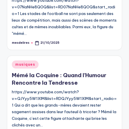
https://www.youtube.com/watch?
v=07NaNHe8QOQ&list=RD07NaNHe8QOQ&start_radi
o=1 Les stades de football ne sont pas seulement des
lieux de compétition, mais aussi des scènes de moments
cultes et de mèmes inoubliables. Parmi eux, la figure du
"mémé…
mesdelires
21/10/2025
Posted
by
Posted
musiques
in
Mémé la Coquine : Quand l’Humour
Rencontre la Tendresse
https://www.youtube.com/watch?
v=QJYyy5W1XIM&list=RDQJYyy5W1XIM&start_radio=
1 Qui a dit que les grands-mères devaient rester
sagement assises dans leur fauteuil à tricoter ? Mémé la
Coquine, c’est cette figure attachante qui brise les
clichés avec un…