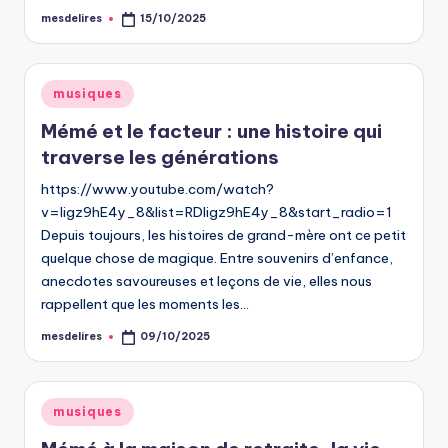
mesdelires
15/10/2025
Posted
by
Posted
musiques
in
Mémé et le facteur : une histoire qui
traverse les générations
https://www.youtube.com/watch?
v=Iigz9hE4y_8&list=RDIigz9hE4y_8&start_radio=1
Depuis toujours, les histoires de grand-mère ont ce petit
quelque chose de magique. Entre souvenirs d’enfance,
anecdotes savoureuses et leçons de vie, elles nous
rappellent que les moments les…
mesdelires
09/10/2025
Posted
by
Posted
musiques
in