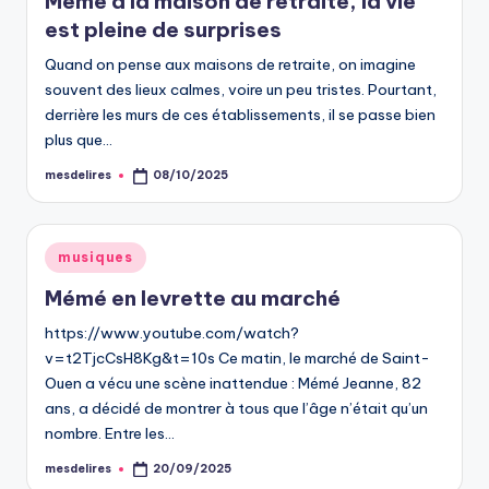
Mémé à la maison de retraite, la vie
est pleine de surprises
Quand on pense aux maisons de retraite, on imagine
souvent des lieux calmes, voire un peu tristes. Pourtant,
derrière les murs de ces établissements, il se passe bien
plus que…
mesdelires
08/10/2025
Posted
by
Posted
musiques
in
Mémé en levrette au marché
https://www.youtube.com/watch?
v=t2TjcCsH8Kg&t=10s Ce matin, le marché de Saint-
Ouen a vécu une scène inattendue : Mémé Jeanne, 82
ans, a décidé de montrer à tous que l’âge n’était qu’un
nombre. Entre les…
mesdelires
20/09/2025
Posted
by