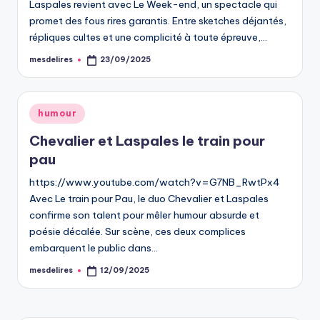
Laspales revient avec Le Week-end, un spectacle qui
promet des fous rires garantis. Entre sketches déjantés,
répliques cultes et une complicité à toute épreuve,…
mesdelires
23/09/2025
Posted
by
Posted
humour
in
Chevalier et Laspales le train pour
pau
https://www.youtube.com/watch?v=G7NB_RwtPx4
Avec Le train pour Pau, le duo Chevalier et Laspales
confirme son talent pour mêler humour absurde et
poésie décalée. Sur scène, ces deux complices
embarquent le public dans…
mesdelires
12/09/2025
Posted
by