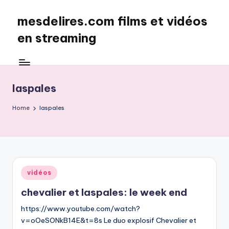
mesdelires.com films et vidéos
Skip
to
en streaming
content
mesdelires.org
:
film
laspales
et
video
Home
laspales
complet
en
français
Posted
vidéos
in
chevalier et laspales: le week end
https://www.youtube.com/watch?
v=oOeSONkB14E&t=8s Le duo explosif Chevalier et