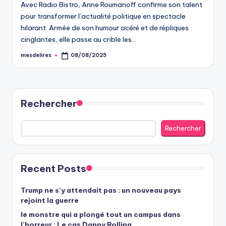
Avec Radio Bistro, Anne Roumanoff confirme son talent
pour transformer l’actualité politique en spectacle
hilarant. Armée de son humour acéré et de répliques
cinglantes, elle passe au crible les…
mesdelires
08/08/2025
Posted
by
Rechercher
Rechercher
Recent Posts
Trump ne s’y attendait pas : un nouveau pays
rejoint la guerre
le monstre qui a plongé tout un campus dans
l’horreur : Le cas Danny Rolling