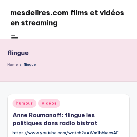
mesdelires.com films et vidéos
Skip
to
en streaming
content
mesdelires.org
:
film
flingue
et
video
Home
flingue
complet
en
français
Posted
humour
vidéos
in
Anne Roumanoff: flingue les
politiques dans radio bistrot
https://www.youtube.com/watch?v=Wm1bhkecsAE