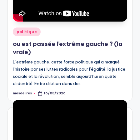
Posted
politique
in
ou est passée l’extrême gauche ? (la
vraie)
L’extrême gauche, cette force politique qui a marqué
l’histoire par ses luttes radicales pour l’égalité, la justice
sociale et la révolution, semble aujourd’hui en quête
d’identité. Entre dilution dans des…
mesdelires
16/03/2026
Posted
by