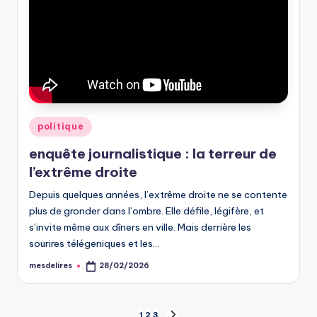
Posted
politique
in
enquête journalistique : la terreur de
l’extrême droite
Depuis quelques années, l’extrême droite ne se contente
plus de gronder dans l’ombre. Elle défile, légifère, et
s’invite même aux dîners en ville. Mais derrière les
sourires télégeniques et les…
mesdelires
28/02/2026
Posted
by
1
2
3