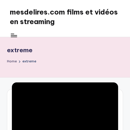
mesdelires.com films et vidéos
Skip
to
en streaming
content
mesdelires.org
:
film
extreme
et
video
Home
extreme
complet
en
français