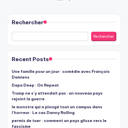
Pagination
NEXT
PAGE
des
publications
Rechercher
Rechercher
Recent Posts
Une famille pour un jour : comédie avec François
Damiens
Dapa Deep : On Repeat
Trump ne s’y attendait pas : un nouveau pays
rejoint la guerre
le monstre qui a plongé tout un campus dans
l’horreur : Le cas Danny Rolling
permis de tuer : comment un pays glisse vers le
fascisme