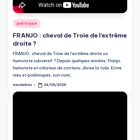
Posted
politique
in
FRANJO : cheval de Troie de l’extrême
droite ?
FRANJO : cheval de Troie de l’extrême droite ou
humoriste subversif ? Depuis quelques années, Franjo,
humoriste et créateur de contenu, divise la toile. Entre
rires et polémiques, son nom…
mesdelires
24/05/2026
Posted
by