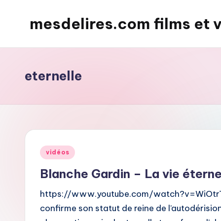
mesdelires.com films et 
Skip
to
mesdelires.org
content
:
film
eternelle
et
video
complet
en
français
Posted
vidéos
in
Blanche Gardin – La vie éterne
https://www.youtube.com/watch?v=WiOtrTA
confirme son statut de reine de l’autodérision