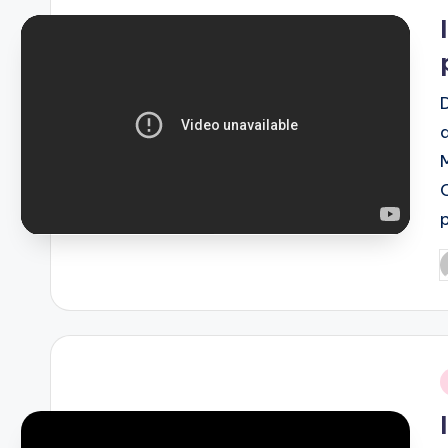
i
P
b
i