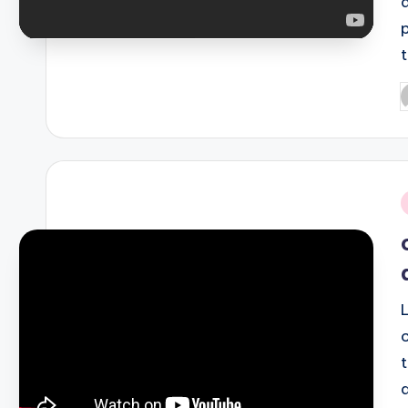
P
b
i
t