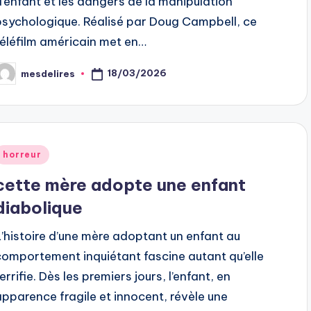
d’enfant et les dangers de la manipulation
psychologique. Réalisé par Doug Campbell, ce
téléfilm américain met en…
18/03/2026
mesdelires
osted
y
Posted
horreur
n
cette mère adopte une enfant
diabolique
L’histoire d’une mère adoptant un enfant au
comportement inquiétant fascine autant qu’elle
errifie. Dès les premiers jours, l’enfant, en
apparence fragile et innocent, révèle une