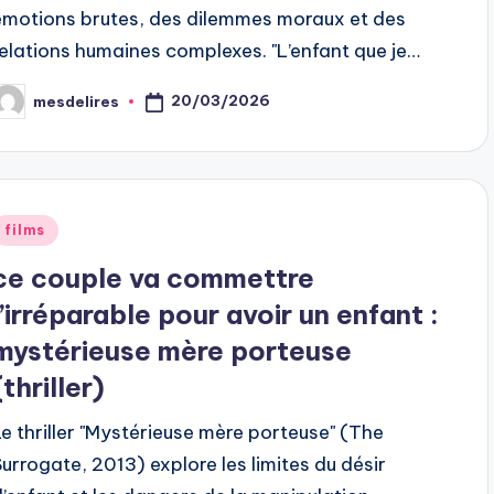
émotions brutes, des dilemmes moraux et des
relations humaines complexes. "L’enfant que je…
20/03/2026
mesdelires
osted
y
Posted
films
n
ce couple va commettre
l’irréparable pour avoir un enfant :
mystérieuse mère porteuse
(thriller)
Le thriller "Mystérieuse mère porteuse" (The
Surrogate, 2013) explore les limites du désir