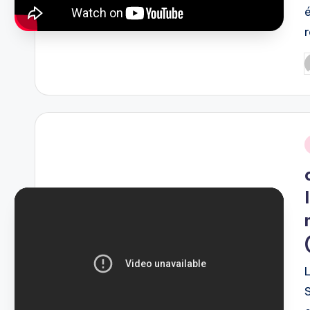
P
b
i