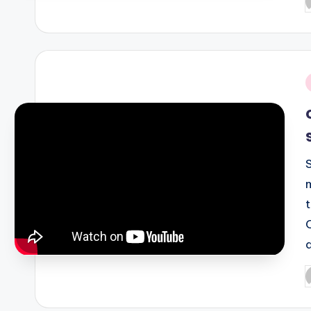
P
b
i
P
b