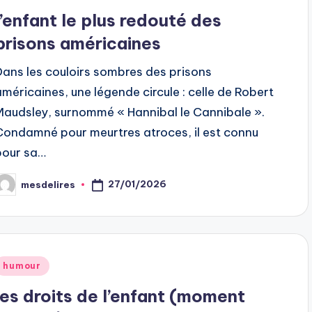
n
l’enfant le plus redouté des
prisons américaines
Dans les couloirs sombres des prisons
américaines, une légende circule : celle de Robert
Maudsley, surnommé « Hannibal le Cannibale ».
Condamné pour meurtres atroces, il est connu
pour sa…
27/01/2026
mesdelires
osted
y
Posted
humour
n
les droits de l’enfant (moment