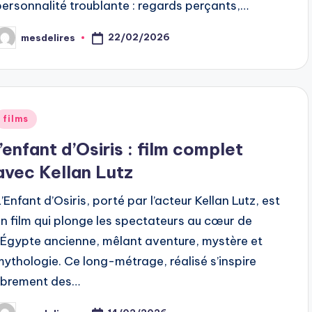
personnalité troublante : regards perçants,…
22/02/2026
mesdelires
osted
y
Posted
films
n
l’enfant d’Osiris : film complet
avec Kellan Lutz
’Enfant d’Osiris, porté par l’acteur Kellan Lutz, est
un film qui plonge les spectateurs au cœur de
l’Égypte ancienne, mêlant aventure, mystère et
mythologie. Ce long-métrage, réalisé s’inspire
librement des…