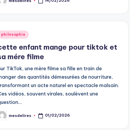
14/02/2026
mesdelires
osted
y
Posted
philosophie
n
cette enfant mange pour tiktok et
sa mére filme
Sur TikTok, une mère filme sa fille en train de
manger des quantités démesurées de nourriture,
transformant un acte naturel en spectacle malsain.
Ces vidéos, souvent virales, soulèvent une
question…
01/02/2026
mesdelires
osted
y