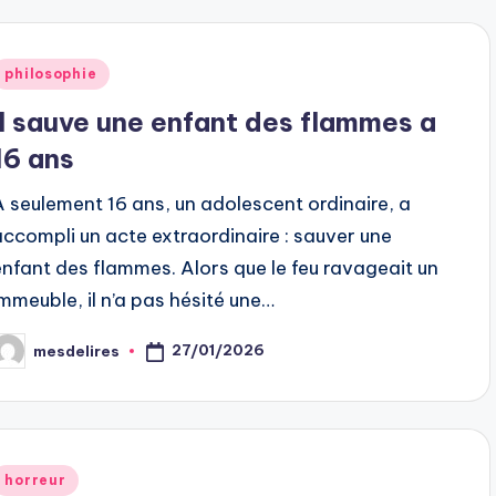
Posted
philosophie
n
il sauve une enfant des flammes a
16 ans
À seulement 16 ans, un adolescent ordinaire, a
accompli un acte extraordinaire : sauver une
enfant des flammes. Alors que le feu ravageait un
immeuble, il n’a pas hésité une…
27/01/2026
mesdelires
osted
y
Posted
horreur