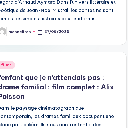
regard d’Arnaud Aymard Dans l’univers littéraire et
poétique de Jean-Noël Mistral, les contes ne sont
jamais de simples histoires pour endormir…
27/05/2026
mesdelires
osted
y
Posted
films
n
l’enfant que je n’attendais pas :
drame familial : film complet : Alix
Poisson
Dans le paysage cinématographique
contemporain, les drames familiaux occupent une
place particulière. Ils nous confrontent à des