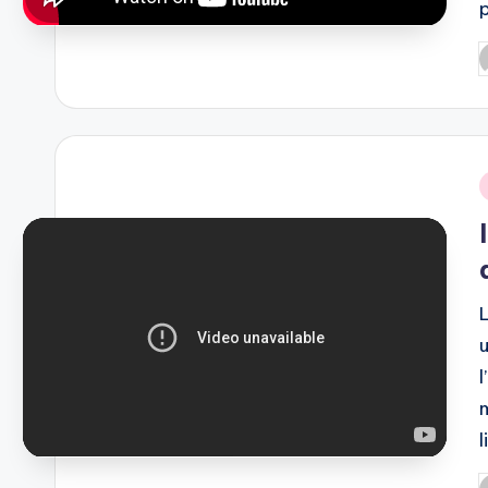
P
b
i
L