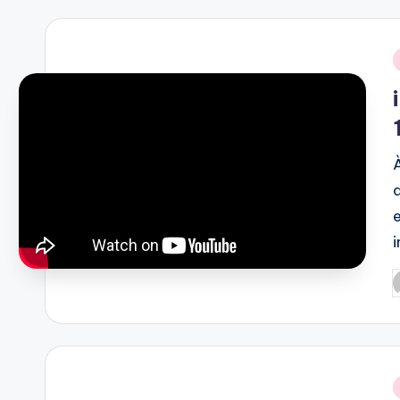
i
P
b