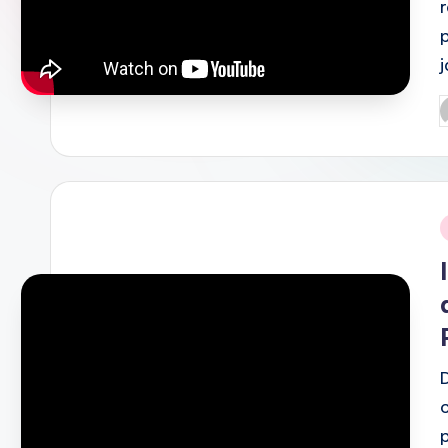
P
b
i