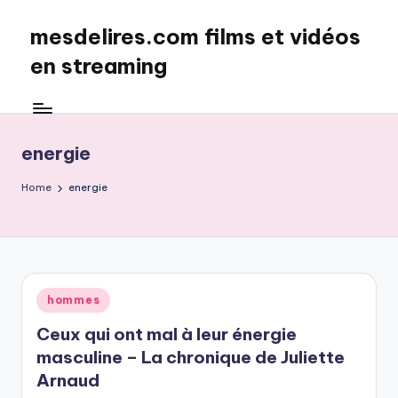
mesdelires.com films et vidéos
Skip
to
en streaming
content
mesdelires.org
:
film
energie
et
video
Home
energie
complet
en
français
Posted
hommes
in
Ceux qui ont mal à leur énergie
masculine – La chronique de Juliette
Arnaud