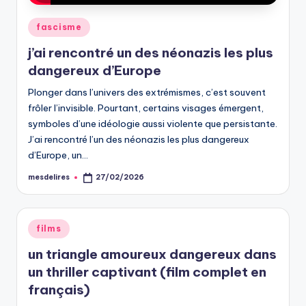
Posted
fascisme
in
j’ai rencontré un des néonazis les plus
dangereux d’Europe
Plonger dans l’univers des extrémismes, c’est souvent
frôler l’invisible. Pourtant, certains visages émergent,
symboles d’une idéologie aussi violente que persistante.
J’ai rencontré l’un des néonazis les plus dangereux
d’Europe, un…
mesdelires
27/02/2026
Posted
by
Posted
films
in
un triangle amoureux dangereux dans
un thriller captivant (film complet en
français)