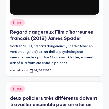
Posted
films
in
Regard dangereux Film d’horreur en
français (2018) James Spader
Sorti en 2000, "Regard dangereux" (The Watcher en
version originale) est un thriller psychologique
américain réalisé par Joe Charbanic. Ce film, souvent
classé à la frontière entre le polar et…
mesdelires
14/04/2026
Posted
by
Posted
films
in
deux policiers très différents doivent
travailler ensemble pour arrêter un