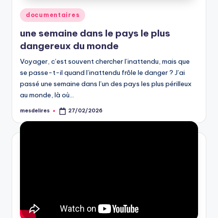
Posted
documentaires
in
une semaine dans le pays le plus
dangereux du monde
Voyager, c’est souvent chercher l’inattendu, mais que
se passe-t-il quand l’inattendu frôle le danger ? J’ai
passé une semaine dans l’un des pays les plus périlleux
au monde, là où…
mesdelires
27/02/2026
Posted
by