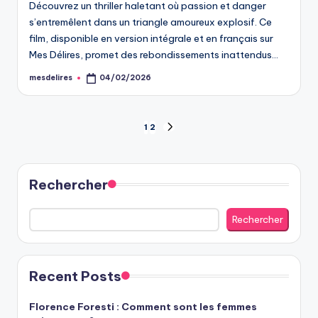
Découvrez un thriller haletant où passion et danger
s’entremêlent dans un triangle amoureux explosif. Ce
film, disponible en version intégrale et en français sur
Mes Délires, promet des rebondissements inattendus…
mesdelires
04/02/2026
Posted
by
Pagination
1
2
NEXT
PAGE
des
publications
Rechercher
Rechercher
Recent Posts
Florence Foresti : Comment sont les femmes