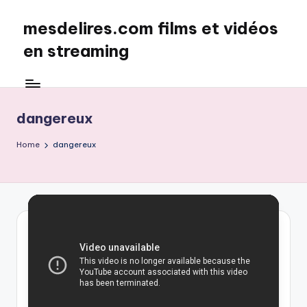
mesdelires.com films et vidéos
Skip
to
en streaming
content
mesdelires.org
:
film
dangereux
et
video
Home
dangereux
complet
en
français