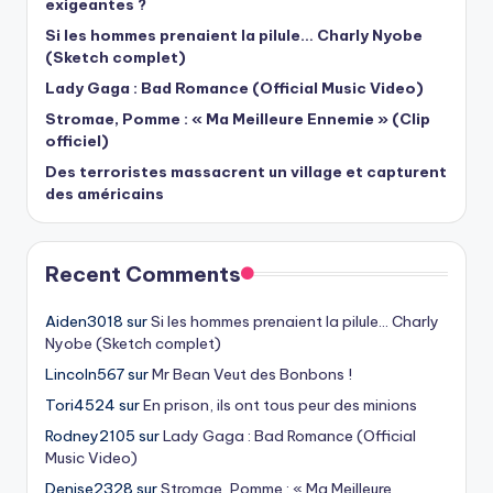
exigeantes ?
Si les hommes prenaient la pilule… Charly Nyobe
(Sketch complet)
Lady Gaga : Bad Romance (Official Music Video)
Stromae, Pomme : « Ma Meilleure Ennemie » (Clip
officiel)
Des terroristes massacrent un village et capturent
des américains
Recent Comments
Aiden3018
sur
Si les hommes prenaient la pilule… Charly
Nyobe (Sketch complet)
Lincoln567
sur
Mr Bean Veut des Bonbons !
Tori4524
sur
En prison, ils ont tous peur des minions
Rodney2105
sur
Lady Gaga : Bad Romance (Official
Music Video)
Denise2328
sur
Stromae, Pomme : « Ma Meilleure