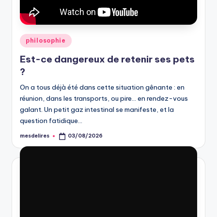
Posted
philosophie
in
Est-ce dangereux de retenir ses pets
?
On a tous déjà été dans cette situation gênante : en
réunion, dans les transports, ou pire… en rendez-vous
galant. Un petit gaz intestinal se manifeste, et la
question fatidique…
mesdelires
03/08/2026
Posted
by