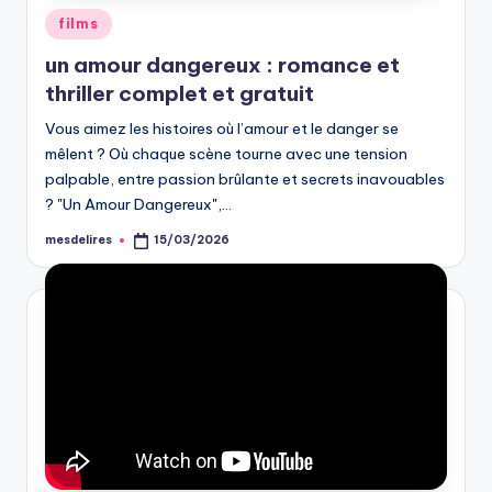
Posted
films
in
un amour dangereux : romance et
thriller complet et gratuit
Vous aimez les histoires où l’amour et le danger se
mêlent ? Où chaque scène tourne avec une tension
palpable, entre passion brûlante et secrets inavouables
? "Un Amour Dangereux",…
mesdelires
15/03/2026
Posted
by