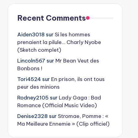
Recent Comments
Aiden3018
sur
Si les hommes
prenaient la pilule… Charly Nyobe
(Sketch complet)
Lincoln567
sur
Mr Bean Veut des
Bonbons !
Tori4524
sur
En prison, ils ont tous
peur des minions
Rodney2105
sur
Lady Gaga : Bad
Romance (Official Music Video)
Denise2328
sur
Stromae, Pomme : «
Ma Meilleure Ennemie » (Clip officiel)