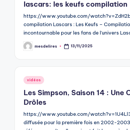
lascars: les keufs compilation
https://www.youtube.com/watch?v=ZdH2bh
compilation Lascars : Les Keufs – Compilat
incontournable pour les fans de l’univers La
13/11/2025
mesdelires
Posted
by
Posted
vidéos
in
Les Simpson, Saison 14 : Une 
Drôles
https://www.youtube.com/watch?v=1U4Ll3b
diffusée pour la première fois en 2002-2003, 