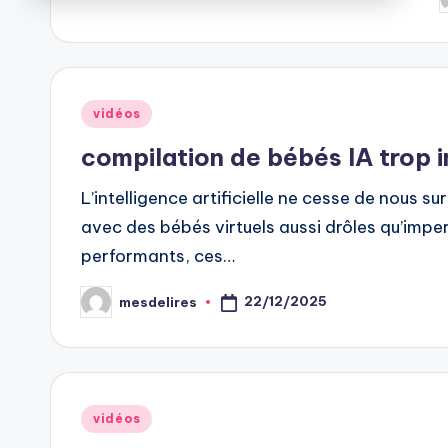
P
b
Posted
vidéos
in
compilation de bébés IA trop 
L’intelligence artificielle ne cesse de nous su
avec des bébés virtuels aussi drôles qu’imper
performants, ces…
22/12/2025
mesdelires
Posted
by
Posted
vidéos
in