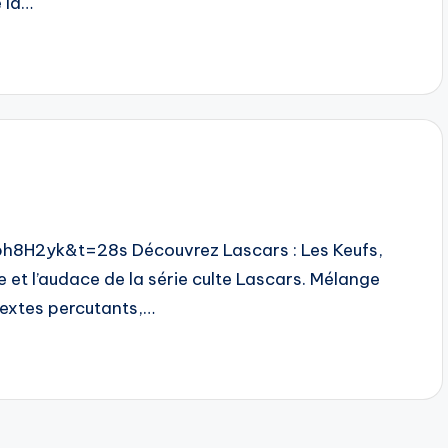
e la…
H2yk&t=28s Découvrez Lascars : Les Keufs,
e et l’audace de la série culte Lascars. Mélange
 textes percutants,…