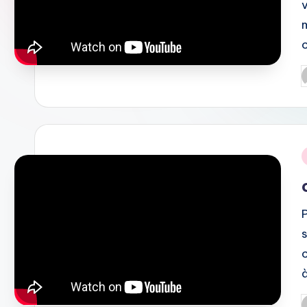
P
b
i