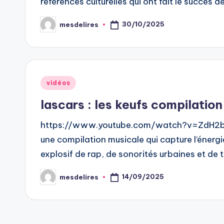
références culturelles qui ont fait le succès d
30/10/2025
mesdelires
Posted
by
Posted
vidéos
in
lascars : les keufs compilation
https://www.youtube.com/watch?v=ZdH2bh8
une compilation musicale qui capture l’énergi
explosif de rap, de sonorités urbaines et de
14/09/2025
mesdelires
Posted
by