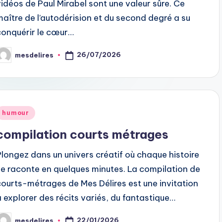
vidéos de Paul Mirabel sont une valeur sûre. Ce
maître de l’autodérision et du second degré a su
conquérir le cœur…
26/07/2026
mesdelires
osted
y
Posted
humour
n
compilation courts métrages
Plongez dans un univers créatif où chaque histoire
se raconte en quelques minutes. La compilation de
courts-métrages de Mes Délires est une invitation
à explorer des récits variés, du fantastique…
22/01/2026
mesdelires