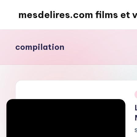
mesdelires.com films et 
Skip
to
mesdelires.org
content
:
film
compilation
et
video
complet
en
français
i