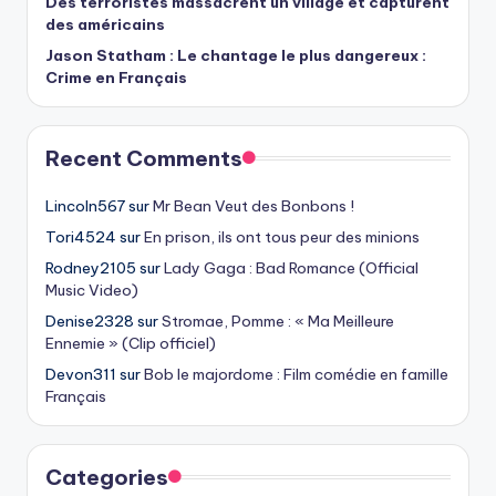
Des terroristes massacrent un village et capturent
des américains
Jason Statham : Le chantage le plus dangereux :
Crime en Français
Recent Comments
Lincoln567
sur
Mr Bean Veut des Bonbons !
Tori4524
sur
En prison, ils ont tous peur des minions
Rodney2105
sur
Lady Gaga : Bad Romance (Official
Music Video)
Denise2328
sur
Stromae, Pomme : « Ma Meilleure
Ennemie » (Clip officiel)
Devon311
sur
Bob le majordome : Film comédie en famille
Français
Categories