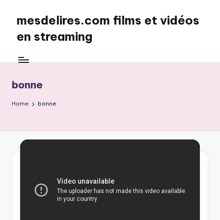
mesdelires.com films et vidéos
Skip
to
en streaming
content
mesdelires.org
:
film
bonne
et
video
Home
bonne
complet
en
français