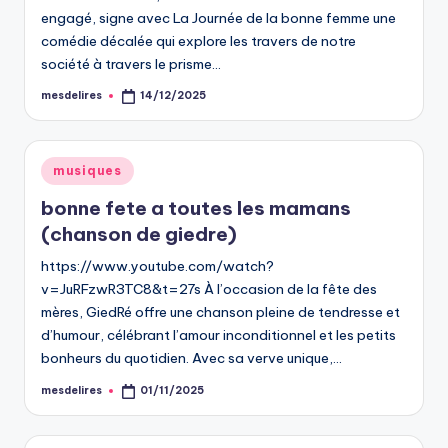
engagé, signe avec La Journée de la bonne femme une
comédie décalée qui explore les travers de notre
société à travers le prisme…
mesdelires
14/12/2025
Posted
by
Posted
musiques
in
bonne fete a toutes les mamans
(chanson de giedre)
https://www.youtube.com/watch?
v=JuRFzwR3TC8&t=27s À l’occasion de la fête des
mères, GiedRé offre une chanson pleine de tendresse et
d’humour, célébrant l’amour inconditionnel et les petits
bonheurs du quotidien. Avec sa verve unique,…
mesdelires
01/11/2025
Posted
by