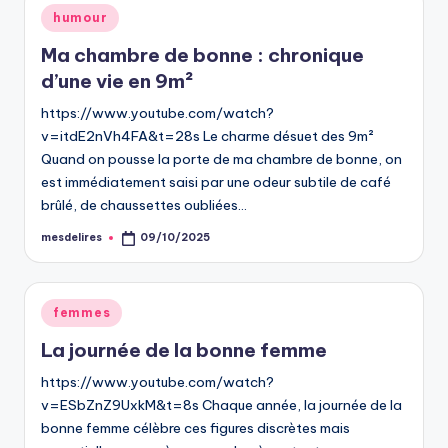
Posted
humour
in
Ma chambre de bonne : chronique
d’une vie en 9m²
https://www.youtube.com/watch?
v=itdE2nVh4FA&t=28s Le charme désuet des 9m²
Quand on pousse la porte de ma chambre de bonne, on
est immédiatement saisi par une odeur subtile de café
brûlé, de chaussettes oubliées…
mesdelires
09/10/2025
Posted
by
Posted
femmes
in
La journée de la bonne femme
https://www.youtube.com/watch?
v=ESbZnZ9UxkM&t=8s Chaque année, la journée de la
bonne femme célèbre ces figures discrètes mais