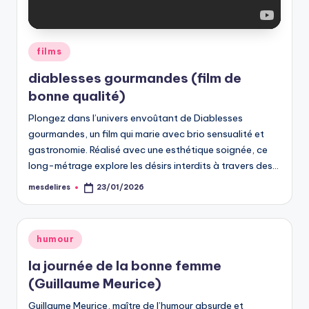
Posted
films
in
diablesses gourmandes (film de
bonne qualité)
Plongez dans l’univers envoûtant de Diablesses
gourmandes, un film qui marie avec brio sensualité et
gastronomie. Réalisé avec une esthétique soignée, ce
long-métrage explore les désirs interdits à travers des…
mesdelires
23/01/2026
Posted
by
Posted
humour
in
la journée de la bonne femme
(Guillaume Meurice)
Guillaume Meurice, maître de l’humour absurde et