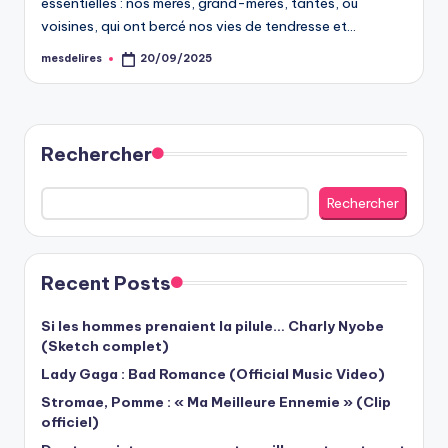
essentielles : nos mères, grand-mères, tantes, ou
voisines, qui ont bercé nos vies de tendresse et…
mesdelires
20/09/2025
Posted
by
Rechercher
Rechercher
Recent Posts
Si les hommes prenaient la pilule… Charly Nyobe
(Sketch complet)
Lady Gaga : Bad Romance (Official Music Video)
Stromae, Pomme : « Ma Meilleure Ennemie » (Clip
officiel)