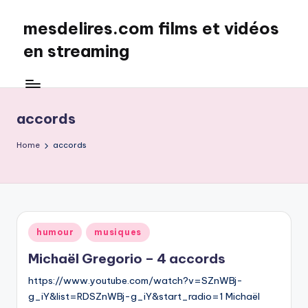
mesdelires.com films et vidéos
Skip
to
en streaming
content
mesdelires.org
:
film
accords
et
video
Home
accords
complet
en
français
Posted
humour
musiques
in
Michaël Gregorio – 4 accords
https://www.youtube.com/watch?v=SZnWBj-
g_iY&list=RDSZnWBj-g_iY&start_radio=1 Michaël