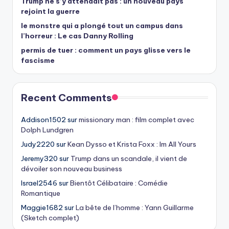
Trump ne s’y attendait pas : un nouveau pays
rejoint la guerre
le monstre qui a plongé tout un campus dans
l’horreur : Le cas Danny Rolling
permis de tuer : comment un pays glisse vers le
fascisme
Recent Comments
Addison1502
sur
missionary man : film complet avec
Dolph Lundgren
Judy2220
sur
Kean Dysso et Krista Foxx : Im All Yours
Jeremy320
sur
Trump dans un scandale, il vient de
dévoiler son nouveau business
Israel2546
sur
Bientôt Célibataire : Comédie
Romantique
Maggie1682
sur
La bête de l’homme : Yann Guillarme
(Sketch complet)