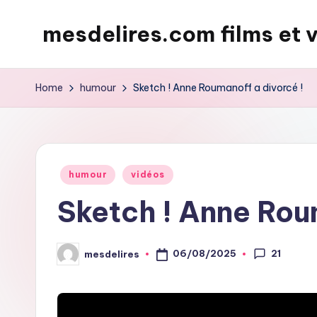
mesdelires.com films et 
Skip
to
mesdelires.org
content
:
Home
humour
Sketch ! Anne Roumanoff a divorcé !
film
et
video
complet
Posted
humour
vidéos
en
in
Sketch ! Anne Rou
français
21
06/08/2025
mesdelires
Posted
by