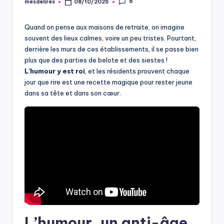
6
mesdelires
08/10/2025
Posted
by
Quand on pense aux maisons de retraite, on imagine
souvent des lieux calmes, voire un peu tristes. Pourtant,
derrière les murs de ces établissements, il se passe bien
plus que des parties de belote et des siestes !
L’humour y est roi
, et les résidents prouvent chaque
jour que rire est une recette magique pour rester jeune
dans sa tête et dans son cœur.
L’humour, un anti-âge