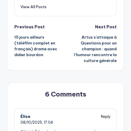
View All Posts
Post
Previous Post
Next Post
15 jours ailleurs
Artus s’attaque à
navigation
(téléfilm complet en
Questions pour un
français) drame avec
champion : quand
didier bourdon
l’humour rencontre la
culture générale
6 Comments
Élise
Reply
08/10/2025,
17:04