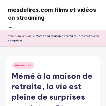
mesdelires.com films et vidéos
Skip
to
en streaming
content
mesdelires.org
:
film
Home
musiques
Mémé à la maison de retraite, la vie est pleine
de surprises
et
video
complet
en
français
Posted
musiques
in
Mémé à la maison de
retraite, la vie est
pleine de surprises