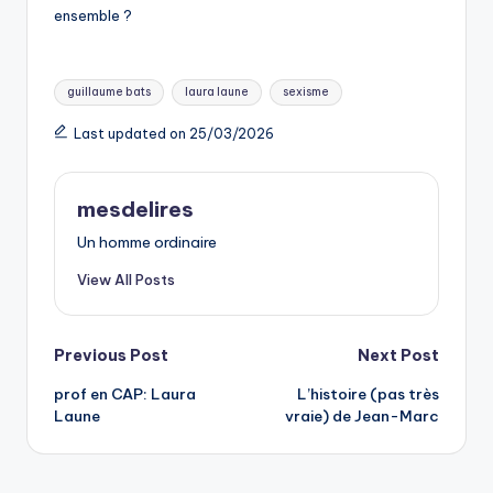
ensemble ?
Tags:
guillaume bats
laura laune
sexisme
Last updated on 25/03/2026
mesdelires
Un homme ordinaire
View All Posts
Post
Previous Post
Next Post
prof en CAP: Laura
L’histoire (pas très
navigation
Laune
vraie) de Jean-Marc