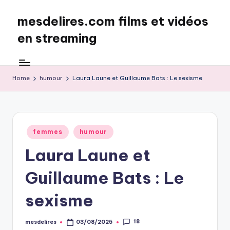
mesdelires.com films et vidéos
Skip
to
en streaming
content
mesdelires.org
:
film
Home
humour
Laura Laune et Guillaume Bats : Le sexisme
et
video
complet
en
Posted
femmes
humour
français
in
Laura Laune et
Guillaume Bats : Le
sexisme
18
mesdelires
03/08/2025
Posted