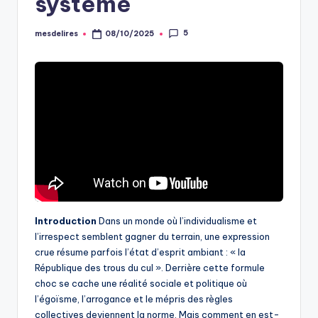
système
5
mesdelires
08/10/2025
Posted
by
Introduction
Dans un monde où l’individualisme et
l’irrespect semblent gagner du terrain, une expression
crue résume parfois l’état d’esprit ambiant : « la
République des trous du cul ». Derrière cette formule
choc se cache une réalité sociale et politique où
l’égoïsme, l’arrogance et le mépris des règles
collectives deviennent la norme. Mais comment en est-