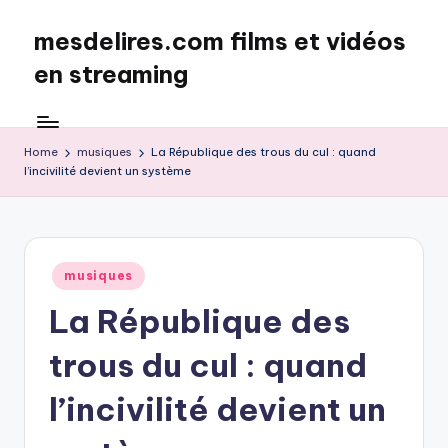
mesdelires.com films et vidéos
Skip
to
en streaming
content
mesdelires.org
:
film
Home
musiques
La République des trous du cul : quand
l’incivilité devient un système
et
video
complet
en
français
Posted
musiques
in
La République des
trous du cul : quand
l’incivilité devient un