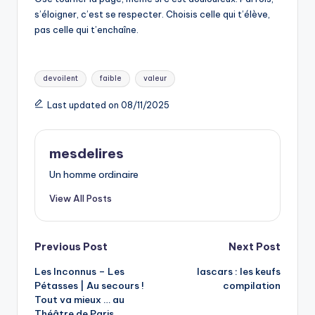
s’éloigner, c’est se respecter. Choisis celle qui t’élève,
pas celle qui t’enchaîne.
Tags:
devoilent
faible
valeur
Last updated on 08/11/2025
mesdelires
Un homme ordinaire
View All Posts
Post
Previous Post
Next Post
Les Inconnus – Les
lascars : les keufs
navigation
Pétasses | Au secours !
compilation
Tout va mieux … au
Théâtre de Paris