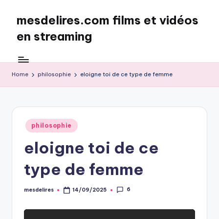
mesdelires.com films et vidéos
Skip
to
en streaming
content
mesdelires.org
:
film
Home
philosophie
eloigne toi de ce type de femme
et
video
complet
en
Posted
philosophie
français
in
eloigne toi de ce
type de femme
6
mesdelires
14/09/2025
Posted
by