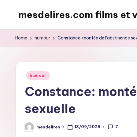
mesdelires.com films et 
Skip
to
mesdelires.org
content
:
Home
humour
Constance: montée de l’abstinence sex
film
et
video
complet
Posted
humour
en
in
Constance: montée
français
sexuelle
7
13/09/2025
mesdelires
Posted
by