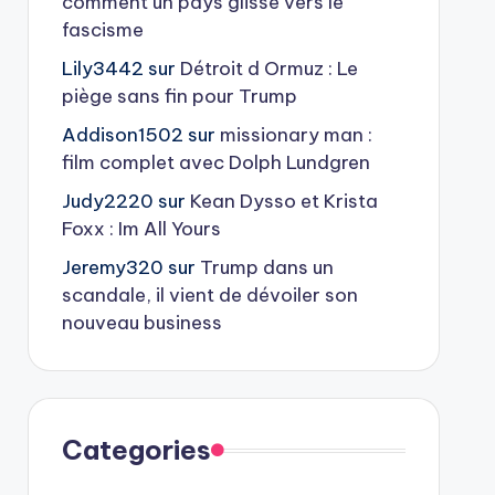
comment un pays glisse vers le
fascisme
Lily3442
sur
Détroit d Ormuz : Le
piège sans fin pour Trump
Addison1502
sur
missionary man :
film complet avec Dolph Lundgren
Judy2220
sur
Kean Dysso et Krista
Foxx : Im All Yours
Jeremy320
sur
Trump dans un
scandale, il vient de dévoiler son
nouveau business
Categories