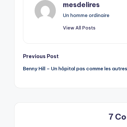
mesdelires
Un homme ordinaire
View All Posts
Post
Previous Post
Benny Hill – Un hôpital pas comme les autre
navigation
7 C