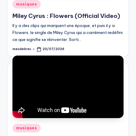
Posted
musiques
in
Miley Cyrus : Flowers (Official Video)
Il y a des clips qui marquent une époque, et puis il y a
Flowers, le single de Miley Cyrus qui a carrément redéfini
ce que signifie se réinventer. Sorti…
mesdelires
20/07/2026
Posted
by
Posted
musiques
in