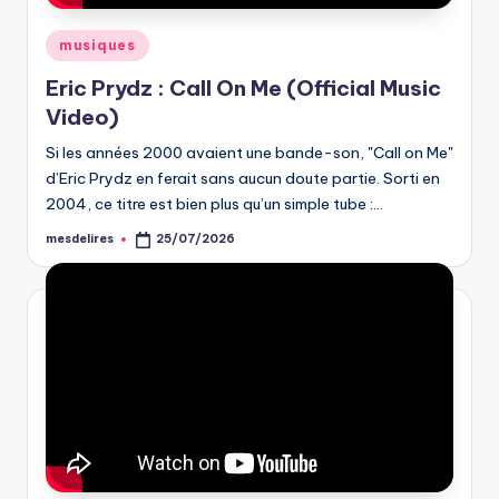
Posted
musiques
in
Eric Prydz : Call On Me (Official Music
Video)
Si les années 2000 avaient une bande-son, "Call on Me"
d’Eric Prydz en ferait sans aucun doute partie. Sorti en
2004, ce titre est bien plus qu’un simple tube :…
mesdelires
25/07/2026
Posted
by