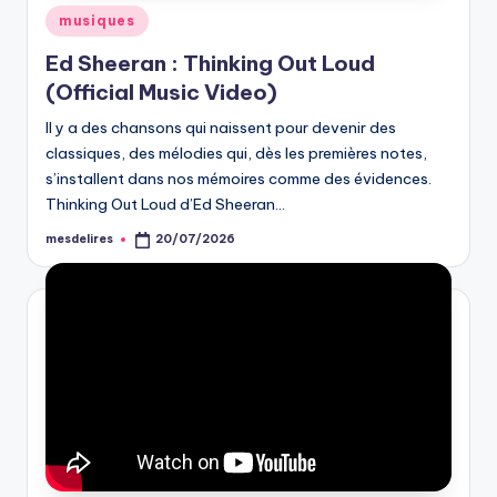
Posted
musiques
in
Ed Sheeran : Thinking Out Loud
(Official Music Video)
Il y a des chansons qui naissent pour devenir des
classiques, des mélodies qui, dès les premières notes,
s’installent dans nos mémoires comme des évidences.
Thinking Out Loud d’Ed Sheeran…
mesdelires
20/07/2026
Posted
by