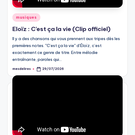
Posted
musiques
in
Eloïz : C’est ça la vie (Clip officiel)
Il y a des chansons qui vous prennent aux tripes dès les
premières notes. "C’est ça la vie" d’Éloïz, c’est
exactement ce genre de titre. Entre mélodie
entraînante, paroles qui…
mesdelires
29/07/2026
Posted
by