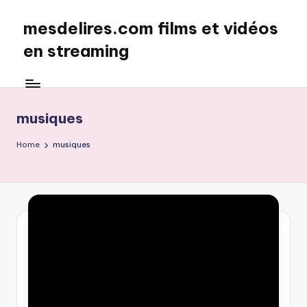
mesdelires.com films et vidéos
Skip
to
en streaming
content
mesdelires.org
:
film
musiques
et
video
Home
musiques
complet
en
français