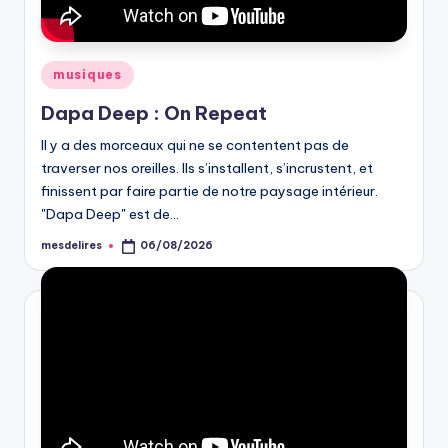
Posted
musiques
in
Dapa Deep : On Repeat
Il y a des morceaux qui ne se contentent pas de
traverser nos oreilles. Ils s’installent, s’incrustent, et
finissent par faire partie de notre paysage intérieur.
"Dapa Deep" est de…
mesdelires
06/08/2026
Posted
by