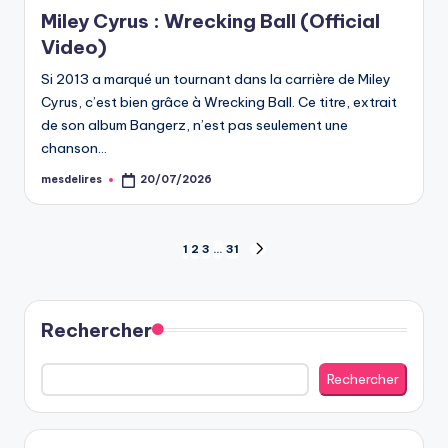
in
Miley Cyrus : Wrecking Ball (Official
Video)
Si 2013 a marqué un tournant dans la carrière de Miley
Cyrus, c’est bien grâce à Wrecking Ball. Ce titre, extrait
de son album Bangerz, n’est pas seulement une
chanson…
mesdelires
20/07/2026
Posted
by
Pagination
1
2
3
…
31
NEXT
PAGE
des
publications
Rechercher
Rechercher