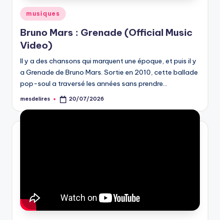
Posted
musiques
in
Bruno Mars : Grenade (Official Music
Video)
Il y a des chansons qui marquent une époque, et puis il y
a Grenade de Bruno Mars. Sortie en 2010, cette ballade
pop-soul a traversé les années sans prendre…
mesdelires
20/07/2026
Posted
by