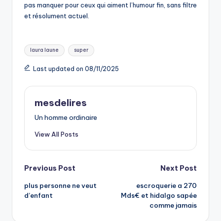
pas manquer pour ceux qui aiment l’humour fin, sans filtre
et résolument actuel.
Tags:
laura laune
super
Last updated on 08/11/2025
mesdelires
Un homme ordinaire
View All Posts
Post
Previous Post
Next Post
plus personne ne veut
escroquerie a 270
navigation
d’enfant
Mds€ et hidalgo sapée
comme jamais