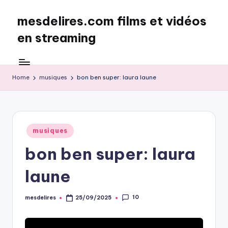
mesdelires.com films et vidéos
Skip
to
en streaming
content
mesdelires.org
:
film
Home
musiques
bon ben super: laura laune
et
video
complet
en
Posted
musiques
français
in
bon ben super: laura
laune
10
mesdelires
25/09/2025
Posted
by