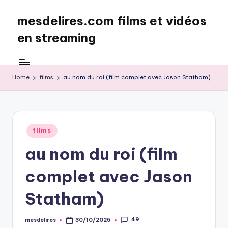
mesdelires.com films et vidéos
Skip
to
en streaming
content
mesdelires.org
:
film
Home
films
au nom du roi (film complet avec Jason Statham)
et
video
complet
en
Posted
films
français
in
au nom du roi (film
complet avec Jason
Statham)
49
mesdelires
30/10/2025
Posted