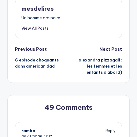
mesdelires
Un homme ordinaire
View All Posts
Post
Previous Post
Next Post
6 episode choquants
alexandra pizzagali :
navigation
dans american dad
les femmes et les
enfants d’abord)
49 Comments
rambo
Reply
05/11/2025,
17:17